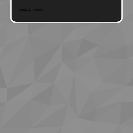
[peepso_reset]